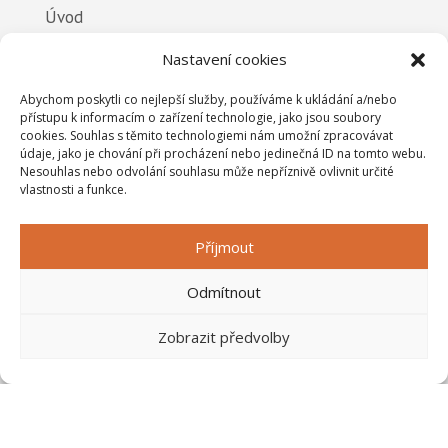
Úvod
Nabídka podlah
Nastavení cookies
Realizace
Abychom poskytli co nejlepší služby, používáme k ukládání a/nebo
Reference
přístupu k informacím o zařízení technologie, jako jsou soubory
cookies. Souhlas s těmito technologiemi nám umožní zpracovávat
O firmě
údaje, jako je chování při procházení nebo jedinečná ID na tomto webu.
Nesouhlas nebo odvolání souhlasu může nepříznivě ovlivnit určité
Kontakt
vlastnosti a funkce.
Příjmout
NABÍDKA PODLAH
Odmítnout
Vinylové podlahy
Zobrazit předvolby
Laminátové podlahy
Dřevěné podlahy
Dýhované podlahy