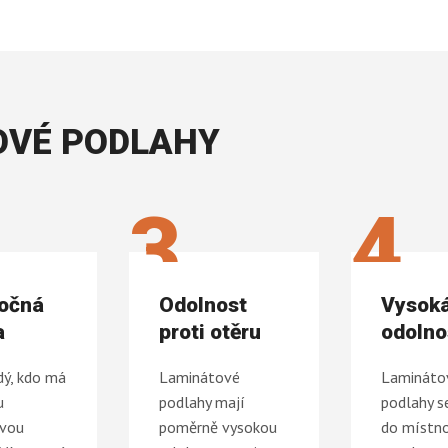
OVÉ PODLAHY
3
4
očná
Odolnost
Vysok
a
proti otěru
odolno
dý, kdo má
Laminátové
Lamináto
u
podlahy mají
podlahy se
ovou
poměrně vysokou
do místno