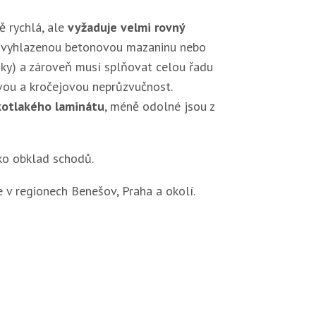
 rychlá, ale
vyžaduje velmi rovný
a vyhlazenou betonovou mazaninu nebo
ky) a zároveň musí splňovat celou řadu
vou a kročejovou neprůzvučnost.
otlakého laminátu
, méně odolné jsou z
ko obklad schodů.
v regionech Benešov, Praha a okolí.