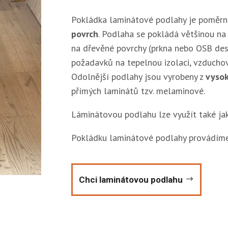
Pokládka laminátové podlahy je poměrně
povrch
. Podlaha se pokládá většinou n
na dřevěné povrchy (prkna nebo OSB des
požadavků na tepelnou izolaci, vzducho
Odolnější podlahy jsou vyrobeny z
vysok
přímých laminátů tzv. melaminové.
Láminátovou podlahu lze využít také ja
Pokládku laminátové podlahy provádíme 
Chci laminátovou podlahu