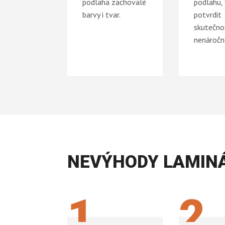
podlaha zachovalé
podlahu,
barvy i tvar.
potvrdit
skutečno
nenáročn
NEVÝHODY LAMIN
1
2