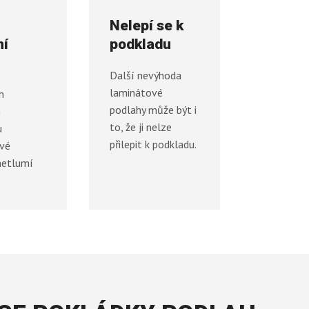
Nelepí se k
ní
podkladu
Další nevýhoda
laminátové
m
podlahy může být i
m
to, že ji nelze
u
přilepit k podkladu.
vé
netlumí