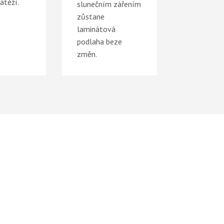
átěží.
slunečním zářením
zůstane
laminátová
podlaha beze
změn.