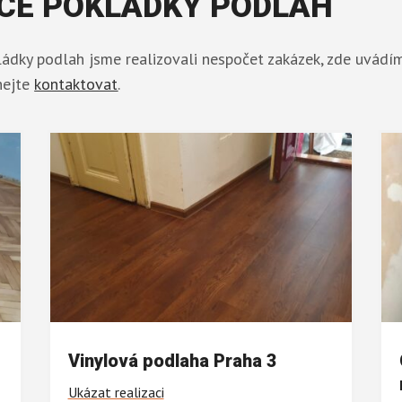
CE POKLÁDKY PODLAH
ládky podlah jsme realizovali nespočet zakázek, zde uvádím
hejte
kontaktovat
.
Vinylová podlaha Praha 3
Ukázat realizaci