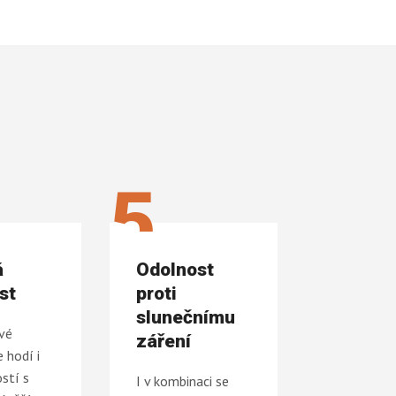
5
á
Odolnost
st
proti
slunečnímu
vé
záření
 hodí i
stí s
I v kombinaci se