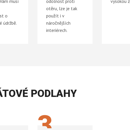
 Vám musí
odolnost proti
vysokou z
otěru, lze je tak
st o
použít i v
é údržbě.
náročnějších
interiérech.
ÁTOVÉ PODLAHY
3