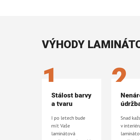
VÝHODY LAMINÁT
1
2
Stálost barvy
Nenár
a tvaru
údržb
I po letech bude
Snad kaž
mít Vaše
v interiér
laminátová
laminát