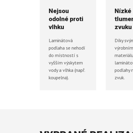
Nejsou
Nízké
odolné proti
tlume
vlhku
zvuku
Laminátová
Díky svý
podlaha se nehodí
výrobní
do místností s
materiál
vyšším výskytem
lamináto
vody a vlhka (např.
podlahy 
koupelna).
zvuk.