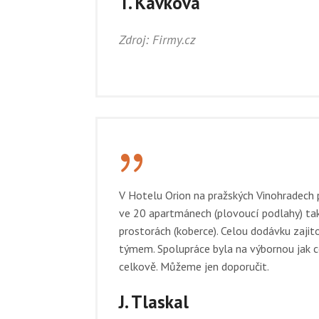
T. Kavková
Zdroj: Firmy.cz
{
V Hotelu Orion na pražských Vinohradech
ve 20 apartmánech (plovoucí podlahy) tak
prostorách (koberce). Celou dodávku zajit
týmem. Spolupráce byla na výbornou jak 
celkově. Můžeme jen doporučit.
J. Tlaskal