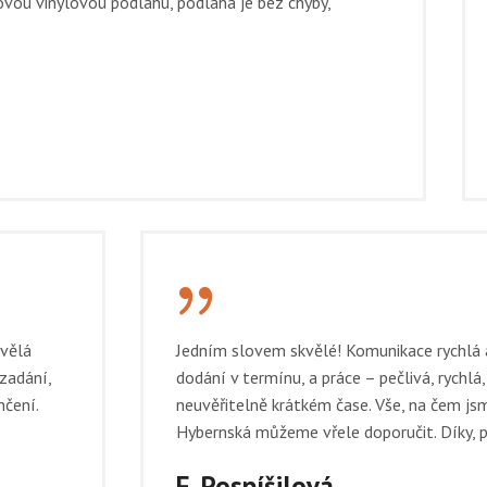
vou vinylovou podlahu, podlaha je bez chyby,
{
kvělá
Jedním slovem skvělé! Komunikace rychlá a
 zadání,
dodání v termínu, a práce – pečlivá, rychlá
nčení.
neuvěřitelně krátkém čase. Vše, na čem js
Hybernská můžeme vřele doporučit. Díky, p
E. Pospíšilová