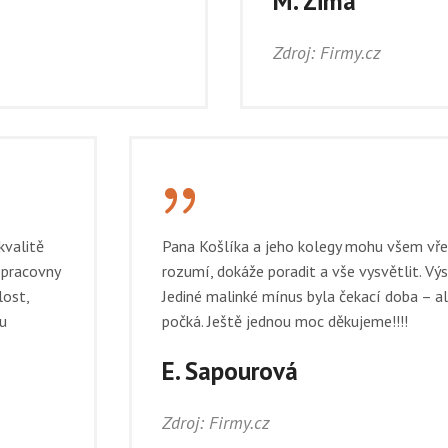
M. Zima
Zdroj: Firmy.cz
{
kvalitě
Pana Košlíka a jeho kolegy mohu všem vře
 pracovny
rozumí, dokáže poradit a vše vysvětlit. V
lost,
Jediné malinké mínus byla čekací doba – a
ku
počká. Ještě jednou moc děkujeme!!!!
E. Sapourová
Zdroj: Firmy.cz