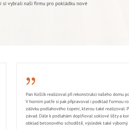
 si vybrali naši firmu pro pokládku nové
{
Pan Košlík realizoval při rekonstrukci našeho domu p
V horním patře si pak připravoval i podklad formou r
zálivku podlahového topení, kterou také realizoval. 
závad. Dále k podlahám doplňoval soklové lišty a kor
obklad betonového schodiště, výsledek také výborný. M