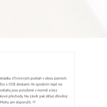
okládku třívrstvých podlah v obou patrech.
oštu s OSB deskami. Ve spodním lepil na
Podlahy jsou položené v normě a bez
kové přechody. Na závěr pak dělal dřevěný
ohu jen doporučit. !!!