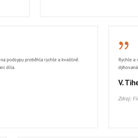
{
na podsypu proběhla rychle a kvalitně.
Rychle a 
ní díla.
dýhovaná 
V. Tih
Zdroj: F