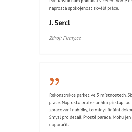
Pan Košlík nám pokládal v celém domě no
naprostá spokojenost skvělá práce.
J. Sercl
Zdroj: Firmy.cz
{
Rekonstrukce parket ve 3 místnostech. S
práce. Naprosto profesionální přístup, od
zpracování nabídky, termíny i finální doko
Smysl pro detail. Prostě paráda. Mohu jen
doporučit.