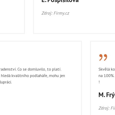
Zdroj: Firmy.cz
{
adenství. Co se domluvilo, to platí.
Skvělá ko
 hledá kvalitního podlaháře, mohu jen
na 100%. 
upráci.
!
M. Frý
Zdroj: F