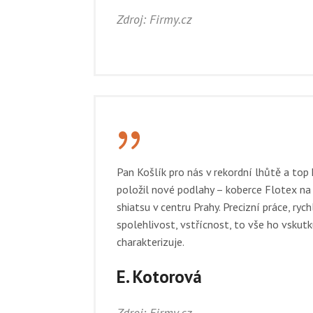
Zdroj: Firmy.cz
{
Pan Košlík pro nás v rekordní lhůtě a top 
položil nové podlahy – koberce Flotex na
shiatsu v centru Prahy. Precizní práce, rych
spolehlivost, vstřícnost, to vše ho vskut
charakterizuje.
E. Kotorová
Zdroj: Firmy.cz