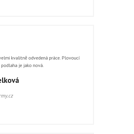
velmi kvalitně odvedená práce. Plovoucí
podlaha je jako nová.
elková
irmy.cz