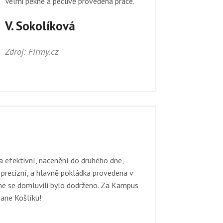
Velmi pěkně a pečlivě provedená práce.
V. Sokolíková
Zdroj: Firmy.cz
 efektivní, nacenění do druhého dne,
, precizní, a hlavně pokládka provedena v
me se domluvili bylo dodrženo. Za Kampus
ane Košlíku!