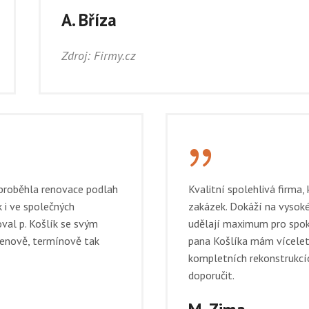
A. Bříza
Zdroj: Firmy.cz
{
 proběhla renovace podlah
Kvalitní spolehlivá firma, 
 i ve společných
zakázek. Dokáží na vysoké
oval p. Košlík se svým
udělají maximum pro spok
cenově, termínově tak
pana Košlíka mám vícelet
kompletních rekonstrukcíc
doporučit.