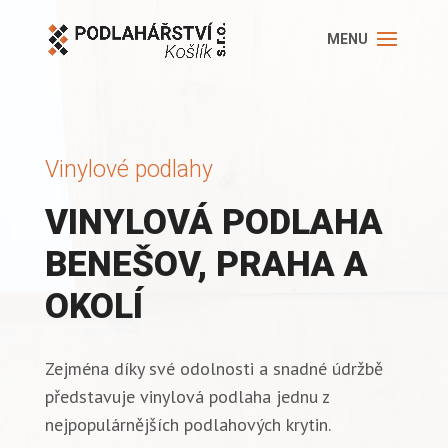
Vinylové podlahy
VINYLOVÁ PODLAHA
BENEŠOV, PRAHA A
OKOLÍ
Zejména díky své odolnosti a snadné údržbě
představuje vinylová podlaha jednu z
nejpopulárnějších podlahových krytin.