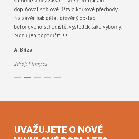
v normě a bez závad. Dále k podlahám
doplňoval soklové lišty a korkové přechody.
Na závěr pak dělal dřevěný obklad
betonového schodiště, výsledek také výborný.
Mohu jen doporučit. !!!
J. Tlaskal
A. Bříza
Zdroj: Firmy.cz
Zdroj: Firmy.cz
UVAŽUJETE O NOVÉ