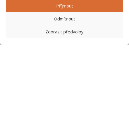
Příjmout
NABÍDKA PODLAH
Odmítnout
Vinylové podlahy
Zobrazit předvolby
Laminátové podlahy
Dřevěné podlahy
Dýhované podlahy
Dřevěné parkety
Linoleum
Koberce
PVC a marmoleum
Renovace parket