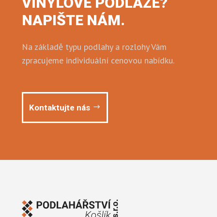
VINYLOVÉ PODLAZE?
NAPIŠTE NÁM.
Na základě typu podlahy a rozlohy Vám
zpracujeme individuální cenovou nabídku.
Kontaktujte nás