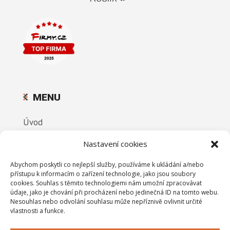
MENU
Úvod
Nabídka podlah
Nastavení cookies
Realizace
Abychom poskytli co nejlepší služby, používáme k ukládání a/nebo
Reference
přístupu k informacím o zařízení technologie, jako jsou soubory
cookies. Souhlas s těmito technologiemi nám umožní zpracovávat
O firmě
údaje, jako je chování při procházení nebo jedinečná ID na tomto webu.
Nesouhlas nebo odvolání souhlasu může nepříznivě ovlivnit určité
Kontakt
vlastnosti a funkce.