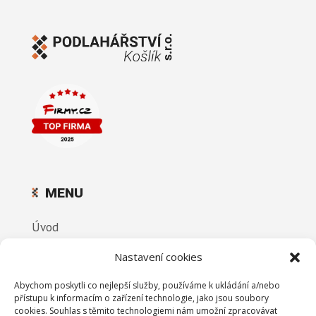
MENU
Úvod
Nabídka podlah
Nastavení cookies
Realizace
Abychom poskytli co nejlepší služby, používáme k ukládání a/nebo
Reference
přístupu k informacím o zařízení technologie, jako jsou soubory
cookies. Souhlas s těmito technologiemi nám umožní zpracovávat