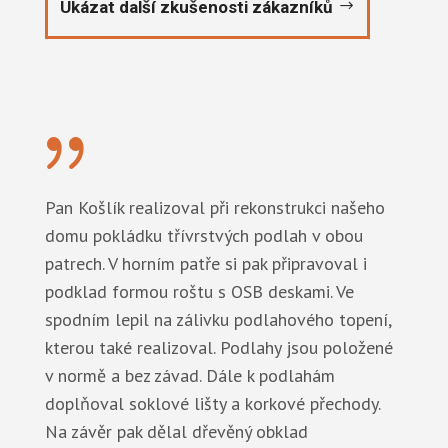
Ukázat další zkušenosti zákazníků
{
Pan Košlík realizoval při rekonstrukci našeho
domu pokládku třívrstvých podlah v obou
patrech. V horním patře si pak připravoval i
podklad formou roštu s OSB deskami. Ve
spodním lepil na zálivku podlahového topení,
kterou také realizoval. Podlahy jsou položené
v normě a bez závad. Dále k podlahám
doplňoval soklové lišty a korkové přechody.
Na závěr pak dělal dřevěný obklad