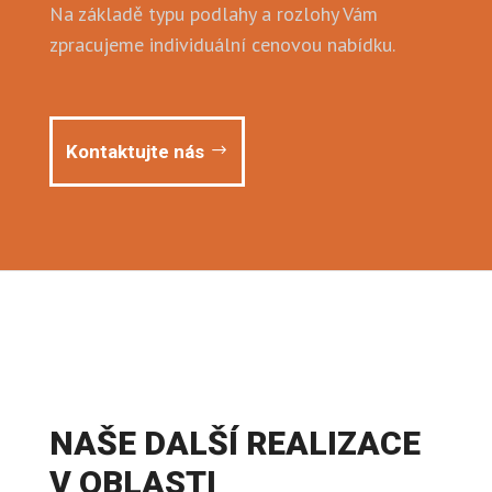
Na základě typu podlahy a rozlohy Vám
zpracujeme individuální cenovou nabídku.
Kontaktujte nás
NAŠE DALŠÍ REALIZACE
V OBLASTI