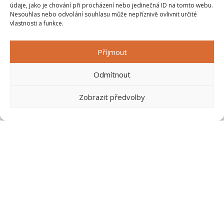
O firmě
údaje, jako je chování při procházení nebo jedinečná ID na tomto webu.
Nesouhlas nebo odvolání souhlasu může nepříznivě ovlivnit určité
Kontakt
vlastnosti a funkce.
Příjmout
NABÍDKA PODLAH
Odmítnout
Vinylové podlahy
Zobrazit předvolby
Laminátové podlahy
Dřevěné podlahy
Dýhované podlahy
Dřevěné parkety
Linoleum
Koberce
PVC a marmoleum
Renovace parket