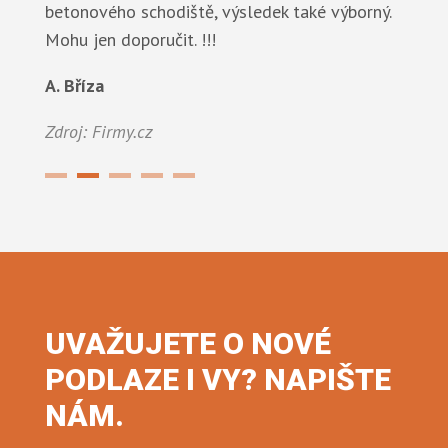
betonového schodiště, výsledek také výborný.
Mohu jen doporučit. !!!
J. Tlaskal
A. Bříza
Zdroj: Firmy.cz
Zdroj: Firmy.cz
UVAŽUJETE O NOVÉ
PODLAZE I VY? NAPIŠTE
NÁM.